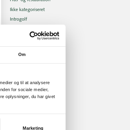
Hus- og restauration
Ikke kategoriseret
Introgolf
Juniorerne
Klubben
Klubblad + Årsblad
Om
Nyheder og tilbud
Nyhedsbreve
Old Boys
 medier og til at analysere
Professionals
nden for sociale medier,
e oplysninger, du har givet
Sociale arrangementer
Tirsdagsklubben
Tirsdagsklubben resultater
Turnering- og handicap
Marketing