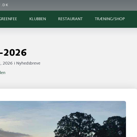
.DK
GREENFEE
KLUBBEN
RESTAURANT
TRÆNING/SHOP
-2026
, 2026
i
Nyhedsbreve
iden