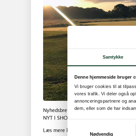
Samtykke
Denne hjemmeside bruger c
Vi bruger cookies til at tilpas
vores trafik. Vi deler også 
annonceringspartnere og anal
dem, eller som de har indsaml
Nyhedsbrev – * Kommende aktivitete
NYT I SHOPPEN *
Samtykkevalg
Læs mere her:
https://mailchi.mp/kgkgo
Nødvendig