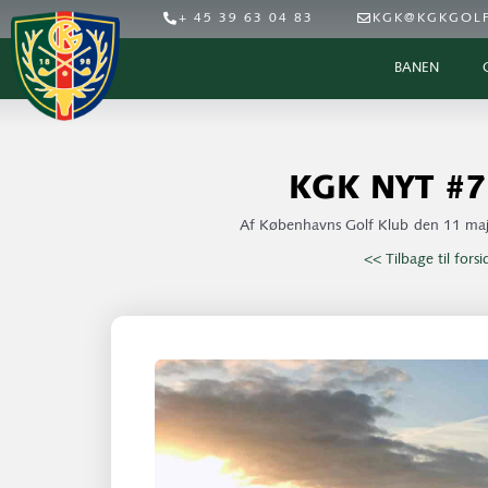
+ 45 39 63 04 83
KGK@KGKGOLF
BANEN
KGK NYT #7
Af
Københavns Golf Klub
den
11 maj
<< Tilbage til fors