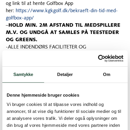
og link til at hente Golfbox App
her:
https://www.kgkgolf.dk/bekraeft-din-tid-med-
golfbox-app/
–
HOLD MIN. 2M AFSTAND TIL MEDSPILLERE
M.V. OG UNDGÅ AT SAMLES PÅ TEESTEDER
OG GREENS.
-ALLE INDENDØRS FACILITETER OG
TRÆNINGSFACILITETER
LUKKET
–
VIS HENSYN OG HOLD AFSTAND.
HUSK AT REGERINGENS OG MYNDIGHEDERNES
Samtykke
Detaljer
Om
RESTRIKTIONER FORTSAT ER GÆLDENDE
Der vil ikke være nogen flag på greens eller river i
Denne hjemmeside bruger cookies
bunkers. Pinsheet kan hentes på klubbens hjemmeside
Vi bruger cookies til at tilpasse vores indhold og
under ”banen”. Vi vil enten benytte hulkopper med
annoncer, til at vise dig funktioner til sociale medier og til
lille dybde (lig puttinggreen), eller hulkop løftet 2cm
at analysere vores trafik. Vi deler også oplysninger om
over kanten, hvor bolden er i hul når den rammer
din brug af vores hjemmeside med vores partnere inden
hulkoppen. Der ”rives” i bunkeren med din fod, og der