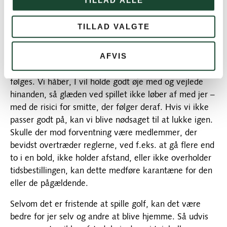
TILLAD ALLE
at hente bags på mandag d. 6.4. mellem 15:00-16:00,
ved forudgående kontakt til Christian Tage Hansen
TILLAD VALGTE
(svar på denne mail), så der ikke er for mange der
møder op samtidigt.
AFVIS
Bestyrelsen vil gerne indskærpe, at disse regler SKAL
følges. Vi håber, I vil holde godt øje med og vejlede
hinanden, så glæden ved spillet ikke løber af med jer –
med de risici for smitte, der følger deraf. Hvis vi ikke
passer godt på, kan vi blive nødsaget til at lukke igen.
Skulle der mod forventning være medlemmer, der
bevidst overtræder reglerne, ved f.eks. at gå flere end
to i en bold, ikke holder afstand, eller ikke overholder
tidsbestillingen, kan dette medføre karantæne for den
eller de pågældende.
Selvom det er fristende at spille golf, kan det være
bedre for jer selv og andre at blive hjemme. Så udvis