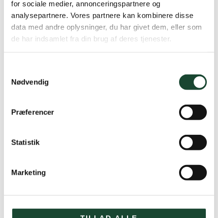
for sociale medier, annonceringspartnere og
spilles med oplæg også i bunkers. Der kan
analysepartnere. Vores partnere kan kombinere disse
naturligvis
ikke
handicapreguleres i denne periode,
data med andre oplysninger, du har givet dem, eller som
hvor putts gives og hulkopperne evt. løftes.
de har indsamlet fra din brug af deres tjenester.
Der er følgende regler for tidsbestilling
til og med 13.4.
(med mulighed for forlængelse):
Samtykkevalg
Nødvendig
Du kan booke tider 5 dage frem
Du kan maksimalt have 2 bookede tider
samtidigt
Præferencer
Du kan først booke en ny tid 20 timer efter din
seneste tid
Statistik
Der kan maksimalt bookes 2 personer pr. starttid.
Det er ikke tilladt at booke sig på andres tider,
medmindre vedkommende er familiemedlem eller
Marketing
fast spillemakker.
Der vil fortsat være lukket for adgang til klubhus,
omklædning, toiletter og bagrum. Det vil være muligt