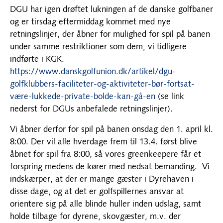
DGU har igen drøftet lukningen af de danske golfbaner
og er tirsdag eftermiddag kommet med nye
retningslinjer, der åbner for mulighed for spil på banen
under samme restriktioner som dem, vi tidligere
indførte i KGK.
https://www.danskgolfunion.dk/artikel/dgu-
golfklubbers-faciliteter-og-aktiviteter-bør-fortsat-
være-lukkede-private-bolde-kan-gå-en
(se link
nederst for DGUs anbefalede retningslinjer).
Vi åbner derfor for spil på banen onsdag den 1. april kl.
8:00. Der vil alle hverdage frem til 13.4. først blive
åbnet for spil fra 8:00, så vores greenkeepere får et
forspring medens de kører med nedsat bemanding. Vi
indskærper, at der er mange gæster i Dyrehaven i
disse dage, og at det er golfspillernes ansvar at
orientere sig på alle blinde huller inden udslag, samt
holde tilbage for dyrene, skovgæster, m.v. der