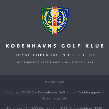
Admin login
Copyright © 2025 – Københavns Golf Klub –
Cookierapport
–
Privatlivspolitik
Dyrehaven 2, 2800 Kgs. Lyngby (GPS: Springforbivej, 2930