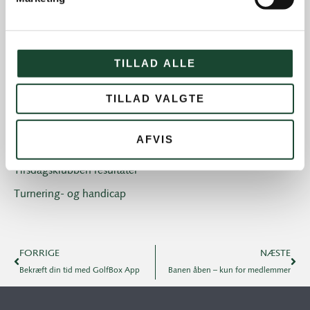
Klubblad + Årsblad
Nyheder og tilbud
Nyhedsbreve
TILLAD ALLE
Old Boys
TILLAD VALGTE
Professionals
Sociale arrangementer
AFVIS
Tirsdagsklubben
Tirsdagsklubben resultater
Turnering- og handicap
FORRIGE
NÆSTE
Bekræft din tid med GolfBox App
Banen åben – kun for medlemmer