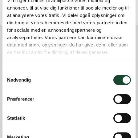
Vi bruger cookies til at tilpasse vores indhold og
annoncer, til at vise dig funktioner til sociale medier og til
at analysere vores trafik. Vi deler også oplysninger om
din brug af vores hjemmeside med vores partnere inden
for sociale medier, annonceringspartnere og
analysepartnere. Vores partnere kan kombinere disse
data med andre oplysninger, du har givet dem, eller som
Andre nyheder
de har indsamlet fra din brug af deres tjenester.
Banearbejde
Banestatus
Samtykkevalg
Nødvendig
Eliten
Hus- og restauration
Præferencer
Ikke kategoriseret
Introgolf
Statistik
Juniorerne
Klubben
Marketing