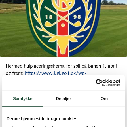
Hermed hulplaceringsskema for spil på banen 1. april
og frem:
https://www.kgkgolf.dk/wp-
content/uploads/2020/04/kopi-af-
vinterflagplaceringer-1-april.pdf
Samtykke
Detaljer
Om
NB! Bemærk at vi har rykket flaget på 18. hul ud på
for-greenen for at beskytte greenen mest muligt. Vi
kan se at greenen har haft godt af ingen aktivitet den
Denne hjemmeside bruger cookies
seneste tid.’