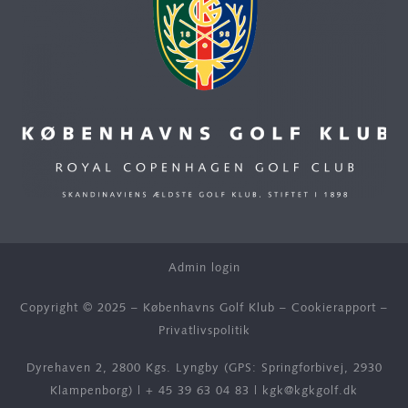
Admin login
Copyright © 2025 – Københavns Golf Klub –
Cookierapport
–
Privatlivspolitik
Dyrehaven 2, 2800 Kgs. Lyngby (GPS: Springforbivej, 2930
Klampenborg) |
+ 45 39 63 04 83
|
kgk@kgkgolf.dk