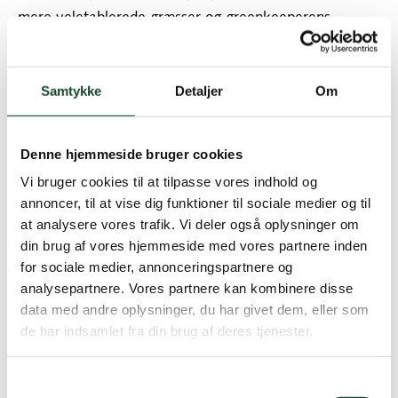
mere veletablerede græsser og greenkeeperens
daglige rumsteren.
Vi er ikke undtagelsen:
Samtykke
Detaljer
Om
I næste uge (uge 35) propprikkes Par 3 banens greens.
I uge 36 (2. til 4. september) prikkes den store banes
Denne hjemmeside bruger cookies
greens og greensomgivelser. Det er planlagt, at vi
Vi bruger cookies til at tilpasse vores indhold og
tager 6 huller om dagen og at arbejdet udføres
annoncer, til at vise dig funktioner til sociale medier og til
mandag, tirsdag og onsdag afhængigt af vejret.
at analysere vores trafik. Vi deler også oplysninger om
Forvent store forstyrrelser af spilleoverfladen imens
din brug af vores hjemmeside med vores partnere inden
arbejdet udføres. Unormale spilleoverflader vil
for sociale medier, annonceringspartnere og
forekomme i 7-10 dage efterfølgende.
analysepartnere. Vores partnere kan kombinere disse
data med andre oplysninger, du har givet dem, eller som
Fairways eftersås ligeledes i september, men det vil
de har indsamlet fra din brug af deres tjenester.
ikke forstyrre.
Samtykkevalg