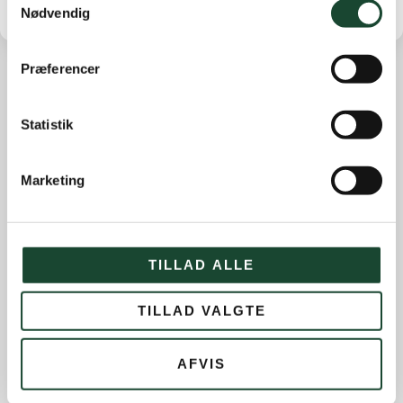
Nødvendig
Præferencer
Andre nyheder
Statistik
Banearbejde
Banestatus
Marketing
Eliten
Hus- og restauration
Ikke kategoriseret
TILLAD ALLE
Introgolf
TILLAD VALGTE
Juniorerne
Klubben
AFVIS
Klubblad + Årsblad