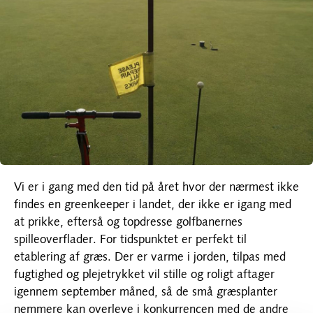
Vi er i gang med den tid på året hvor der nærmest ikke
findes en greenkeeper i landet, der ikke er igang med
at prikke, efterså og topdresse golfbanernes
spilleoverflader. For tidspunktet er perfekt til
etablering af græs. Der er varme i jorden, tilpas med
fugtighed og plejetrykket vil stille og roligt aftager
igennem september måned, så de små græsplanter
nemmere kan overleve i konkurrencen med de andre