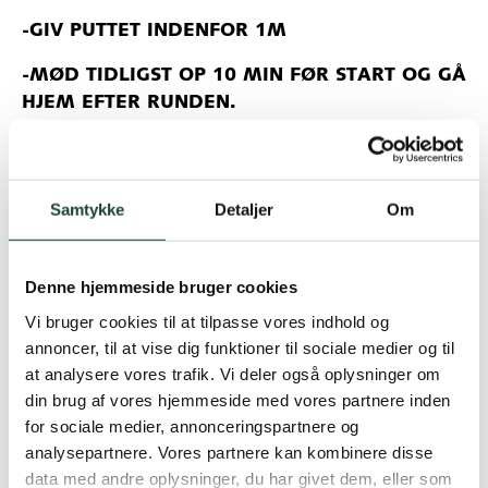
-GIV PUTTET INDENFOR 1M
-MØD TIDLIGST OP 10 MIN FØR START OG GÅ
HJEM EFTER RUNDEN.
-BEKRÆFT DIN TID I GOLFBOX-APP.
–
HOLD MIN. 2M AFSTAND
OG
UNDGÅ AT
Samtykke
Detaljer
Om
SAMLES PÅ TEESTEDER OG GREENS.
VIS
HENSYN!
Denne hjemmeside bruger cookies
Hvis ikke reglerne overholdes, er vi nødsaget til
at lukke banen…
Så overhold dem så du ikke
Vi bruger cookies til at tilpasse vores indhold og
ødelægger det for alle andre.
annoncer, til at vise dig funktioner til sociale medier og til
at analysere vores trafik. Vi deler også oplysninger om
Vi har i går haft dialog med Sundhedsstyrelsen, og de
din brug af vores hjemmeside med vores partnere inden
bekræfter at der er intet påbud om at lukke udendørs
for sociale medier, annonceringspartnere og
sportsaktiviteter ned – slet ikke når vi er placeret i en
analysepartnere. Vores partnere kan kombinere disse
offentlig park. Hvis Sundhedsstyrelsens eller
data med andre oplysninger, du har givet dem, eller som