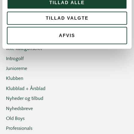
TILLAD ALLE
Banearbejde
TILLAD VALGTE
Banestatus
Eliten
AFVIS
Hus- og restauration
Ikke kategoriseret
Introgolf
Juniorerne
Klubben
Klubblad + Årsblad
Nyheder og tilbud
Nyhedsbreve
Old Boys
Professionals