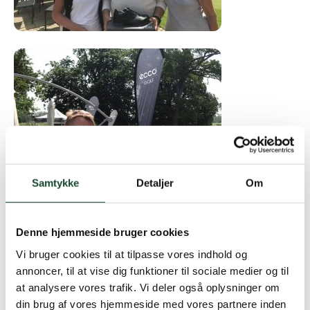
Samtykke
Detaljer
Om
Denne hjemmeside bruger cookies
For at markere shoppens nye golfsko fra ECCO, fik
Vi bruger cookies til at tilpasse vores indhold og
Tirsdagsklubben 4 par golfsko som præmie til dagens
annoncer, til at vise dig funktioner til sociale medier og til
bedste score i hver række. Samtidig var der sko-fitting
at analysere vores trafik. Vi deler også oplysninger om
og gode råd om pasform og materialer. Også denne
din brug af vores hjemmeside med vores partnere inden
del var der stor interesse for.