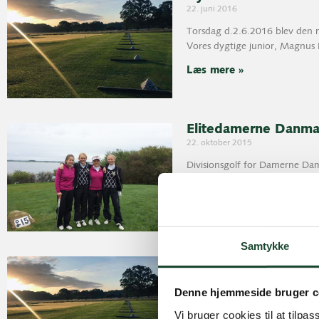
22. juni 2016
Torsdag d.2.6.2016 blev den 
Vores dygtige junior, Magnus
Læs mere »
Elitedamerne Danma
22. oktober 2015
Divisionsgolf for Damerne Dame
division, havde følgende mod
Læs mere »
Samtykke
Elitedamerne Danma
22. oktober 2015
Denne hjemmeside bruger c
Divisionsgolf for Damerne Dame
Vi bruger cookies til at tilpas
division, havde følgende mod