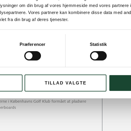
oplysninger om din brug af vores hjemmeside med vores partnere i
ysepartnere. Vores partnere kan kombinere disse data med andr
et fra din brug af deres tjenester.
 Eliten i KGK i denne sæson
Præferencer
Statistik
lerne i Københavns Golf Klub formået at pladsere
derboards
TILLAD VALGTE
 Eliten i KGK i denne sæson
lerne i Københavns Golf Klub formået at pladsere
derboards