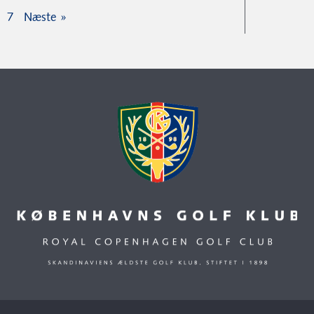
7
Næste »