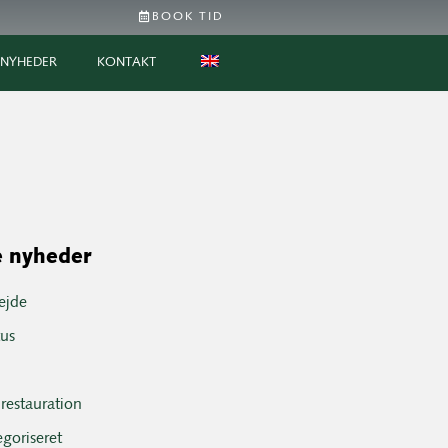
BOOK TID
NYHEDER
KONTAKT
 nyheder
ejde
tus
restauration
egoriseret