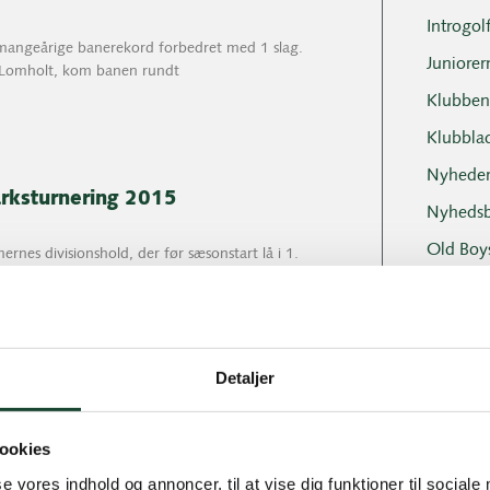
Introgol
mangeårige banerekord forbedret med 1 slag.
Juniorer
 Lomholt, kom banen rundt
Klubben
Klubbla
Nyheder
rksturnering 2015
Nyhedsb
Old Boy
rnes divisionshold, der før sæsonstart lå i 1.
standere i sæsonen 2015:
Professi
Sociale 
Tirsdag
Detaljer
Tirsdags
rksturnering 2015
Turneri
ookies
rnes divisionshold, der før sæsonstart lå i 1.
se vores indhold og annoncer, til at vise dig funktioner til sociale
standere i sæsonen 2015: