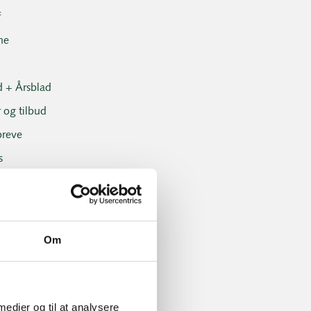
f
ne
d + Årsblad
 og tilbud
reve
s
onals
arrangementer
sklubben
Om
klubben resultater
ng- og handicap
 medier og til at analysere