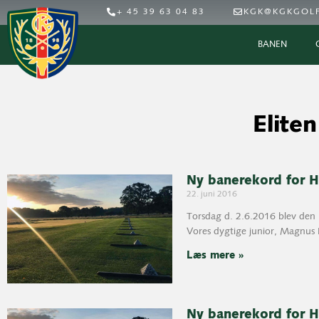
+ 45 39 63 04 83
KGK@KGKGOLF
BANEN
Eliten
Ny banerekord for H
22. juni 2016
Torsdag d. 2.6.2016 blev den
Vores dygtige junior, Magnus
Læs mere »
Ny banerekord for H