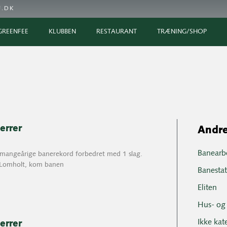
.DK
GREENFEE
KLUBBEN
RESTAURANT
TRÆNING/SHOP
errer
Andre
Banearb
 mangeårige banerekord forbedret med 1 slag.
 Lomholt, kom banen
Banesta
Eliten
Hus- og 
Ikke kat
errer