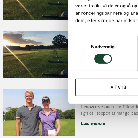
vores trafik. Vi deler også 
Læs mere »
annonceringspartnere og anal
dem, eller som de har indsaml
Flotte resultater fra
Samtykkevalg
5. august 2015
Nødvendig
Henover sæsonen har Elitespil
sig flot i toppen af mange lea
Læs mere »
AFVIS
Flotte resultater fra
5. august 2015
Henover sæsonen har Elitespil
sig flot i toppen af mange lea
Læs mere »