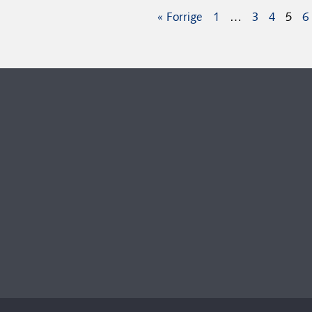
« Forrige
1
…
3
4
5
6