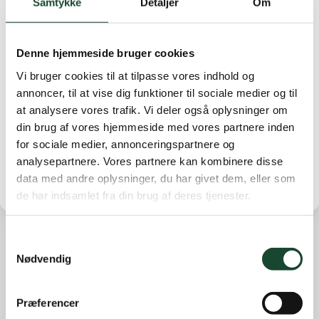
Samtykke
Detaljer
Om
Efter at have løftet bolden må spilleren placere den på
et sted indenfor et scorekorts længde fra og ikke
nærmere hullet, end hvor den oprindeligt lå, som ikke
Denne hjemmeside bruger cookies
er i en hazard eller på green.
Vi bruger cookies til at tilpasse vores indhold og
En spiller må kun placere bolden én gang, og den er i
annoncer, til at vise dig funktioner til sociale medier og til
spil, når den er placeret. (Regel 20-4)
at analysere vores trafik. Vi deler også oplysninger om
din brug af vores hjemmeside med vores partnere inden
Der handicapreguleres som normalt.
for sociale medier, annonceringspartnere og
analysepartnere. Vores partnere kan kombinere disse
data med andre oplysninger, du har givet dem, eller som
de har indsamlet fra din brug af deres tjenester.
Samtykkevalg
Nødvendig
Andre nyheder
Banearbejde
Præferencer
Banestatus