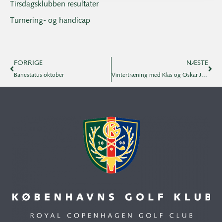
Tirsdagsklubben resultater
Turnering- og handicap
FORRIGE
NÆSTE
Banestatus oktober
Vintertræning med Klas og Oskar Januar