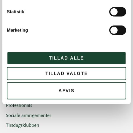
Eliten
Statistik
Hus- og restauration
Ikke kategoriseret
Marketing
Introgolf
Juniorerne
Klubben
TILLAD ALLE
Klubblad + Årsblad
TILLAD VALGTE
Nyheder og tilbud
Nyhedsbreve
AFVIS
Old Boys
Professionals
Sociale arrangementer
Tirsdagsklubben