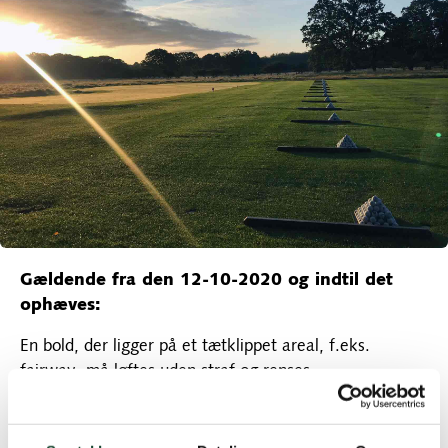
Gældende fra den 12-10-2020 og indtil det
ophæves:
En bold, der ligger på et tætklippet areal, f.eks.
fairway, må løftes uden straf og renses.
Før bolden løftes, skal spilleren markere dens position.