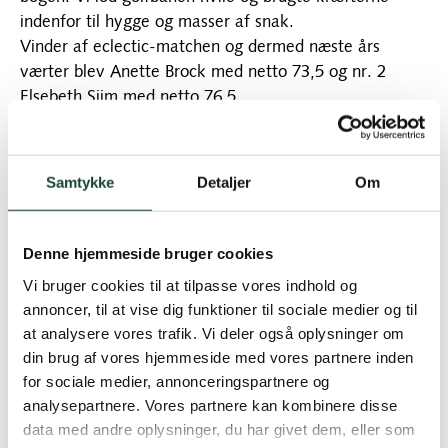
indenfor til hygge og masser af snak.
Vinder af eclectic-matchen og dermed næste års
værter blev Anette Brock med netto 73,5 og nr. 2
Elsebeth Siim med netto 76,5.
Alle rækker er samlet i én række, men begge de 2
laveste er fra A-rækken. Bedste i B-rækken er Annette
Suhr med netto 78,5. I C-rækken er bedste score Berit
Samtykke
Detaljer
Om
Bugge Friis med 79,5 og i 9-rækken Birgitte Willumsen
med netto 36 slag men på 9 huller. Kun 26 havde
indgivet mindst1 score. I A-rækken 11, i B-rækken 9, i
Denne hjemmeside bruger cookies
C- og 9-rækken 4 i hver.
Vi bruger cookies til at tilpasse vores indhold og
annoncer, til at vise dig funktioner til sociale medier og til
Der var regelquiz inden frokost ved Birgit Peitersen.
at analysere vores trafik. Vi deler også oplysninger om
(quizzen og de rigtige svar ud i næste uge)
din brug af vores hjemmeside med vores partnere inden
Efter frokost var vores greenkeeperchef Martin
for sociale medier, annonceringspartnere og
substitut for skovridderen, der meldte afbud pga
analysepartnere. Vores partnere kan kombinere disse
data med andre oplysninger, du har givet dem, eller som
sygdom. Martin fortalte meget spændende om banen