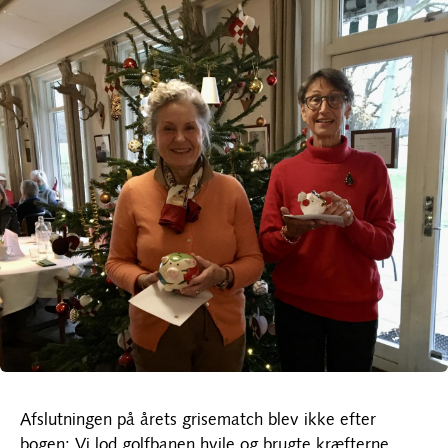
Afslutningen på årets grisematch blev ikke efter
bogen: Vi lod golfbanen hvile og brugte kræfterne