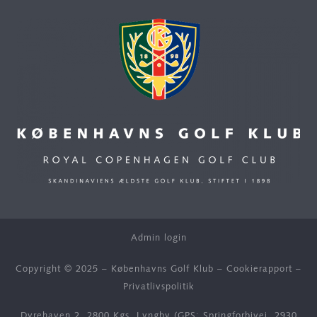
Admin login
Copyright © 2025 – Københavns Golf Klub –
Cookierapport
–
Privatlivspolitik
Dyrehaven 2, 2800 Kgs. Lyngby (GPS: Springforbivej, 2930