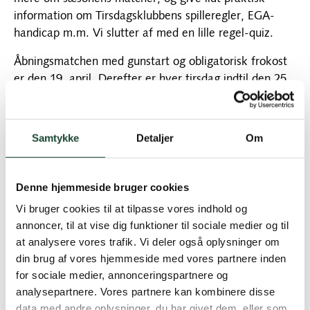
information om Tirsdagsklubbens spilleregler, EGA-
handicap m.m. Vi slutter af med en lille regel-quiz.
Åbningsmatchen med gunstart og obligatorisk frokost
er den 19. april. Derefter er hver tirsdag indtil den 25.
oktober besat med spændende, hyggelige og
udfordrende matcher. Vi sender selvfølgelig løbende
invitationer og info ud.
Samtykke
Detaljer
Om
Der spilles som sædvanlig i 4 rækker: A, B, C og 9-
rækken. Hvordan de inddeles ved vi først, når alle har
Denne hjemmeside bruger cookies
betalt kontingent. Derfor er det vigtigt, at få betalt til
Vi bruger cookies til at tilpasse vores indhold og
tiden, nemlig 1. marts.
annoncer, til at vise dig funktioner til sociale medier og til
Hvis du har spørgsmål, så skriv bare til os. Bemærk, at
at analysere vores trafik. Vi deler også oplysninger om
Tirsdagsklubben har fået egen mail:
din brug af vores hjemmeside med vores partnere inden
tirsdagsklubben@kgkgolf.dk
for sociale medier, annonceringspartnere og
analysepartnere. Vores partnere kan kombinere disse
Årskontingentet på
300 kr
.
bedes indsat på
data med andre oplysninger, du har givet dem, eller som