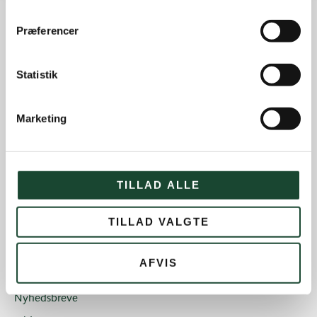
Præferencer
Andre nyheder
Banearbejde
Statistik
Banestatus
Eliten
Marketing
Hus- og restauration
Ikke kategoriseret
Introgolf
TILLAD ALLE
Juniorerne
TILLAD VALGTE
Klubben
Klubblad + Årsblad
AFVIS
Nyheder og tilbud
Nyhedsbreve