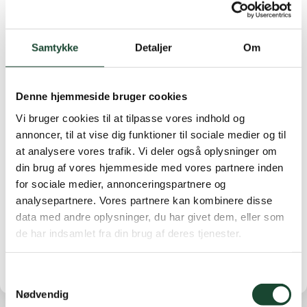
Morgenens foursome var en jævn kamp hvor det var
2-2
Samtykke
Detaljer
Om
I singlerne viste vores gode elite KGK’ere vejen så KGK
samlet vandt i alt 8,5-3,5.
En fantastisk golfdag med både god og mindre god
Denne hjemmeside bruger cookies
golf.
Vi bruger cookies til at tilpasse vores indhold og
annoncer, til at vise dig funktioner til sociale medier og til
I den sideløbende venskabsmatch for øvrige spillere
at analysere vores trafik. Vi deler også oplysninger om
måtte KGK desværre tage hjem med et nederlag, men
din brug af vores hjemmeside med vores partnere inden
en fornøjelse var det for alle.
for sociale medier, annonceringspartnere og
analysepartnere. Vores partnere kan kombinere disse
Vi byder Falsterbo GK velkommen til os næste år, når
data med andre oplysninger, du har givet dem, eller som
vi vil forsvare trofæet.
de har indsamlet fra din brug af deres tjenester.
Samtykkevalg
Nødvendig