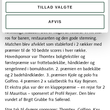
afholdt Åben Damedag 2019. Men selv 14 millimeter
TILLAD VALGTE
regn kunne ikke stoppe damerne. Alle gennemførte.
Det var først, da vinderne skulle fotograferes, at
regnen holdt op og solen kom tilbage.
AFVIS
Der var 100 tilmeldte heraf 32 fra KGK og 68 fra 29
forskellige klubber. Det er noget af rekord. Vi fik stor
ros for banen, restauranten og den gode stemning.
Matchen blev afviklet som stableford i 2 rækker med
præmier til de 10 bedste scores i hver række.
Hovedsponsor var Thomtex boligtekstiler og
førstepræmie var frottebadekåbe, håndklæder og
sengelinned i bomuldssatin. 2. præmien en badekåbe
og 2 badehåndklæder. 3..præmien Kjole og polo fra
Golfino. 4 præmien 2 x salatbestik fra Kay Bojesen.
Et ekstra plus var der en klappepræmie – en rejse for 2
til Mauritius – sponseret af Profil Rejser. Den blev
vundet af Birgit Grubbe fra Søllerød.
Stor tak til dagens sponsorer: Thomtex, Golfino, Kay