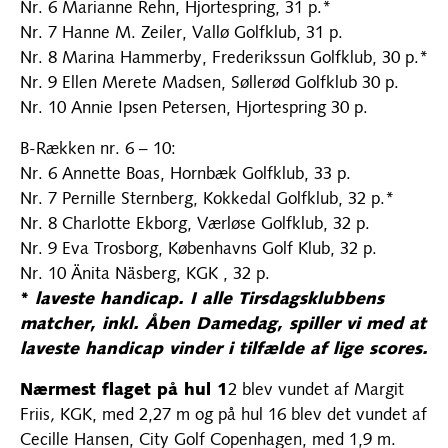
Nr. 6 Marianne Rehn, Hjortespring, 31 p.*
Nr. 7 Hanne M. Zeiler, Vallø Golfklub, 31 p.
Nr. 8 Marina Hammerby, Frederikssun Golfklub, 30 p.*
Nr. 9 Ellen Merete Madsen, Søllerød Golfklub 30 p.
Nr. 10 Annie Ipsen Petersen, Hjortespring 30 p.
B-Rækken nr. 6 – 10:
Nr. 6 Annette Boas, Hornbæk Golfklub, 33 p.
Nr. 7 Pernille Sternberg, Kokkedal Golfklub, 32 p.*
Nr. 8 Charlotte Ekborg, Værløse Golfklub, 32 p.
Nr. 9 Eva Trosborg, Københavns Golf Klub, 32 p.
Nr. 10 Änita Näsberg, KGK , 32 p.
*
laveste handicap. I alle Tirsdagsklubbens
matcher, inkl. Åben Damedag, spiller vi med at
laveste handicap vinder i tilfælde af lige scores.
Nærmest flaget på hul 1
2 blev vundet af Margit
Friis
,
KGK, med 2,27 m og på hul 16 blev det vundet af
Cecille Hansen, City Golf Copenhagen, med 1,9 m.