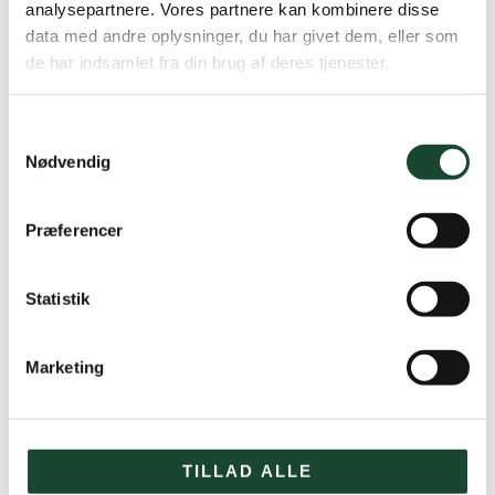
analysepartnere. Vores partnere kan kombinere disse
data med andre oplysninger, du har givet dem, eller som
de har indsamlet fra din brug af deres tjenester.
Samtykkevalg
Nødvendig
Præferencer
Statistik
Marketing
Det regnede ikke kun én gang, men hele 5 gange i
TILLAD ALLE
løbet af 5 timer, da Tirsdagsklubben forleden (13/8)