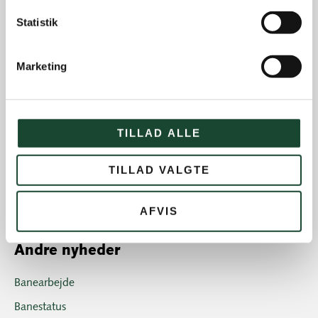
Statistik
Marketing
TILLAD ALLE
TILLAD VALGTE
« Forrige
1
…
10
11
12
13
14
…
16
Næste »
AFVIS
Andre nyheder
Banearbejde
Banestatus