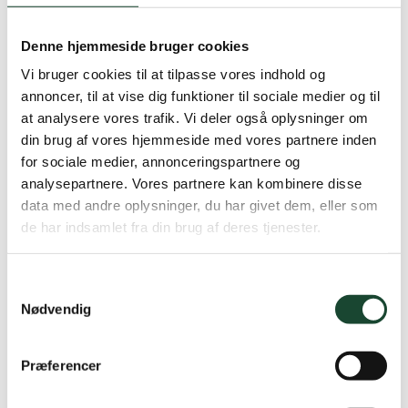
Vi træner 5 gange a’ 1 time per gang.
Denne hjemmeside bruger cookies
Datoer: 28/1, 4/2, 11/2, 4/3 & 11/3
Vi bruger cookies til at tilpasse vores indhold og
annoncer, til at vise dig funktioner til sociale medier og til
Hold 1 træner: 10.00 – 11.00
at analysere vores trafik. Vi deler også oplysninger om
din brug af vores hjemmeside med vores partnere inden
Hold 2 træner: 11.00 – 12.00
for sociale medier, annonceringspartnere og
Hold 3 træner: 13.00 – 14.00
analysepartnere. Vores partnere kan kombinere disse
data med andre oplysninger, du har givet dem, eller som
Pris: 1250,-/person
de har indsamlet fra din brug af deres tjenester.
Holdene er for damer og herrer samt alle med et
registreret handicap.
Samtykkevalg
Nødvendig
Tilmeld dig selv, giv det i julegave eller saml 4 venner
og skab dit eget hold med dig og dine golfvenner.
Præferencer
I tilmelder jer til Klas Olsson på mail:
klas@kgkgolf.dk
.