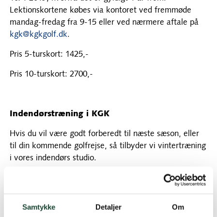
Lektionskortene købes via kontoret ved fremmøde
mandag-fredag fra 9-15 eller ved nærmere aftale på
kgk@kgkgolf.dk
.
Pris 5-turskort: 1425,-
Pris 10-turskort: 2700,-
Indendørstræning i KGK
Hvis du vil være godt forberedt til næste sæson, eller
til din kommende golfrejse, så tilbyder vi vintertræning
i vores indendørs studio.
I er kun 4 på hvert hold, hvor fokus vil være på at lære
hvad der skal til for at få mere kontrol over træffet og
retning, samt at få større svinghastighed for at kunne
Samtykke
Detaljer
Om
slå længere.